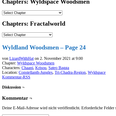
Chapters: Wyldspace Woodsmen
Chapters: Fractalworld
Wyldland Woodsmen – Page 24
von
LizardWithHat
on
2. November 2021
at
9:00
Chapter:
Wyldspace Woodsmen
Characters:
Chaani
,
Krisou
,
Sateo Bagga
Location:
Constellanth-Jungles
,
Tri-Chadra-Region
,
Wyldspace
Kommentar-RSS
Diskussion ¬
Kommentar ¬
Deine E-Mail-Adresse wird nicht veröffentlicht.
Erforderliche Felder 