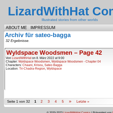
LizardWithHat Co
Illustrated stories from other worlds
ABOUT ME
IMPRESSUM
Archiv für sateo-bagga
32 Ergebnisse.
Wyldspace Woodsmen – Page 42
Von
LizardWithHat
on
8. März 2022
at
9:00
Chapter:
Wyldspace Woodsmen
,
Wyldspace Woodsmen - Chapter 04
Characters:
Chaani
,
Krisou
,
Sateo Bagga
Location:
Tri-Chadra-Region
,
Wyldspace
»
Seite 1 von 32
1
2
3
4
5
Letzte »
© 2020-2023
LizardWithHat Comics
|
Präsentiert von